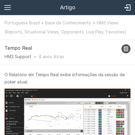
Artigo
Portuguese Brazil
Base de Conhecimento
HM3 Views
(Reports, Situational Views, Opponents, Live Play, Favorites)
Tempo Real
HM3 Support
•
4 anos
Atrás
O Relatório em Tempo Real exibe informações da sessão de
poker atual.