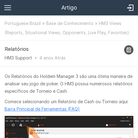
Artigo
Portuguese Brazil
Base de Conhecimento
HM3 Views
(Reports, Situational Views, Opponents, Live Play, Favorites)
Relatórios
HM3 Support
•
4 anos
Atrás
Os Relatórios do Holdem Manager 3 são uma ótima maneira de
analisar seu jogo de poker. O HM3 possui numerosos relatórios
específicos de Torneio e Cash.
Comece selecionando um Relatório de Cash ou Torneio aqui:
Barra Principal de Ferramentas (FAQ)